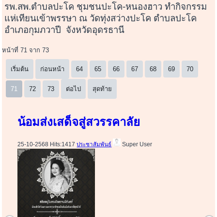
รพ.สพ.ตำบลปะโค ชุมชนปะโค-หนองฮาว ทำกิจกรรม
แห่เทียนเข้าพรรษา ณ วัดทุ่งสว่างปะโค ตำบลปะโค
อำเภอกุมภวาปี จังหวัดอุดรธานี
หน้าที่ 71 จาก 73
เริ่มต้น
ก่อนหน้า
64
65
66
67
68
69
70
71
72
73
ต่อไป
สุดท้าย
น้อมส่งเสด็จสู่สวรรคาลัย
25-10-2568 Hits:1417
ประชาสัมพันธ์
Super User