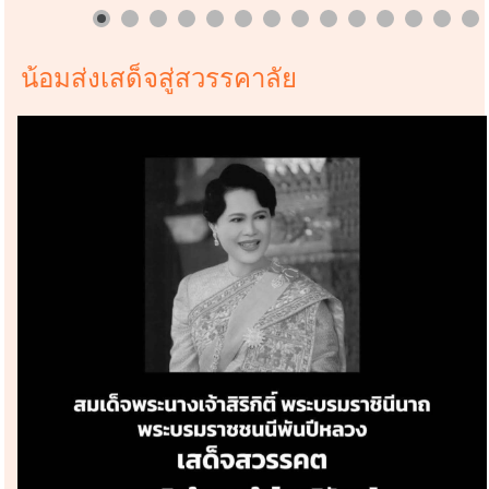
น้อมส่งเสด็จสู่สวรรคาลัย