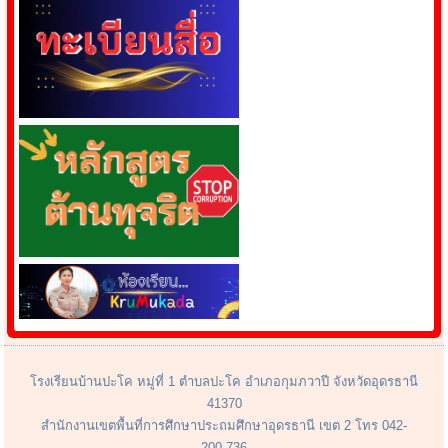
โรงเรียนบ้านปะโค หมู่ที่ 1 ตำบลปะโค อำเภอกุมภวาปี จังหวัดอุดรธานี
41370
สำนักงานเขตพื้นที่การศึกษาประถมศึกษาอุดรธานี เขต 2 โทร 042-
200-736