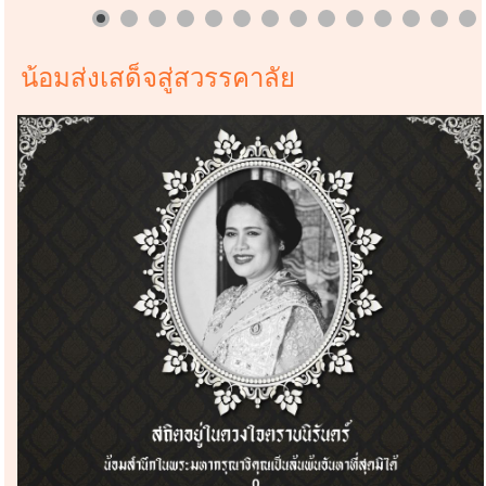
น้อมส่งเสด็จสู่สวรรคาลัย