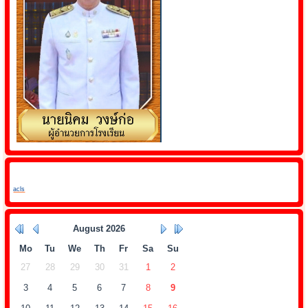
acls
August
2026
Mo
Tu
We
Th
Fr
Sa
Su
27
28
29
30
31
1
2
3
4
5
6
7
8
9