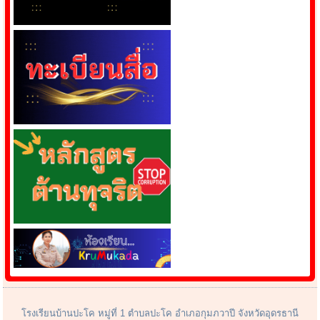
โรงเรียนบ้านปะโค หมู่ที่ 1 ตำบลปะโค อำเภอกุมภวาปี จังหวัดอุดรธานี