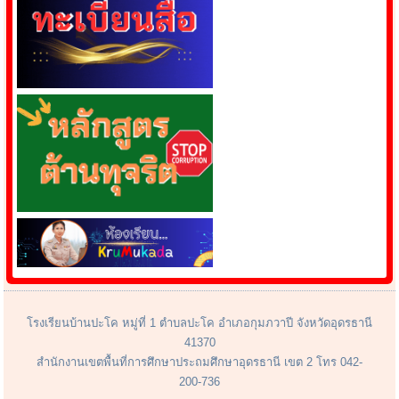
โรงเรียนบ้านปะโค หมู่ที่ 1 ตำบลปะโค อำเภอกุมภวาปี จังหวัดอุดรธานี
41370
สำนักงานเขตพื้นที่การศึกษาประถมศึกษาอุดรธานี เขต 2 โทร 042-
200-736